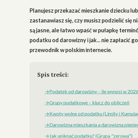
Planujesz przekazać mieszkanie dziecku lu
zastanawiasz się, czy musisz podzielić się 
są jasne, ale łatwo wpaść w pułapkę terminó
podatku od darowizny i jak... nie zapłacić 
przewodnik w polskim internecie.
Spis treści:
Podatek od darowizny – ile wynosi w 202
Grupy podatkowe – klucz do obliczeń
Kwoty wolne od podatku (Limity i Kumula
Darowizna mieszkania a darowizna pienięd
Jak uniknąć podatku? (Grupa "zerowa")