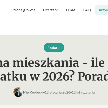
Strona główna
Oferta
O nas
FAQ
Artyk
Podatki
a mieszkania - ile 
atku w 2026? Pora
Filip Kordecki
•
12 stycznia 2026
•
12 min czytania