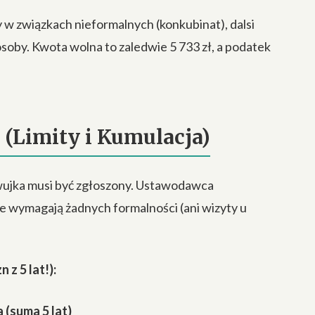
zy w związkach nieformalnych (konkubinat), dalsi
osoby. Kwota wolna to zaledwie 5 733 zł, a podatek
(Limity i Kumulacja)
 wujka musi być zgłoszony. Ustawodawca
e wymagają żadnych formalności (ani wizyty u
z 5 lat!):
(suma 5 lat)