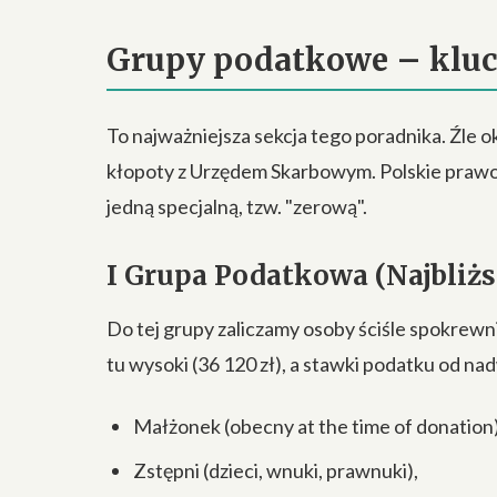
Grupy podatkowe – klucz
To najważniejsza sekcja tego poradnika. Źle 
kłopoty z Urzędem Skarbowym. Polskie prawo
jedną specjalną, tzw. "zerową".
I Grupa Podatkowa (Najbliżs
Do tej grupy zaliczamy osoby ściśle spokrewn
tu wysoki (36 120 zł), a stawki podatku od nad
Małżonek (obecny at the time of donation)
Zstępni (dzieci, wnuki, prawnuki),