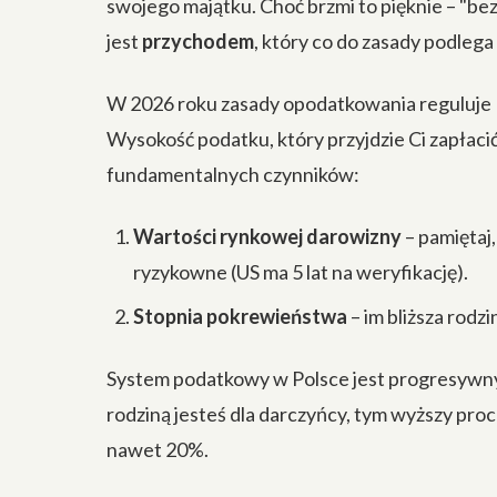
swojego majątku. Choć brzmi to pięknie – "be
jest
przychodem
, który co do zasady podleg
W 2026 roku zasady opodatkowania reguluje
Wysokość podatku, który przyjdzie Ci zapłacić
fundamentalnych czynników:
Wartości rynkowej darowizny
– pamiętaj,
ryzykowne (US ma 5 lat na weryfikację).
Stopnia pokrewieństwa
– im bliższa rodzi
System podatkowy w Polsce jest progresywny. 
rodziną jesteś dla darczyńcy, tym wyższy pro
nawet 20%.