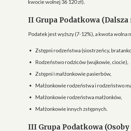
kwocie wolnej 36 120 zł).
II Grupa Podatkowa (Dalsza 
Podatek jest wyższy (7-12%), a kwota wolna ni
Zstępni rodzeństwa (siostrzeńcy, bratanko
Rodzeństwo rodziców (wujkowie, ciocie),
Zstępni i małżonkowie pasierbów,
Małżonkowie rodzeństwa i rodzeństwo m
Małżonkowie rodzeństwa małżonków,
Małżonkowie innych zstępnych.
III Grupa Podatkowa (Osoby 