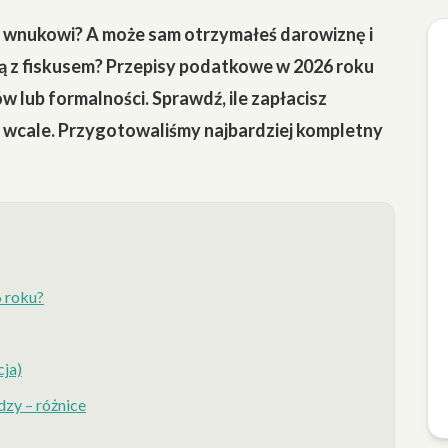
b wnukowi? A może sam otrzymałeś darowiznę i
nią z fiskusem? Przepisy podatkowe w 2026 roku
w lub formalności. Sprawdź, ile zapłacisz
go wcale. Przygotowaliśmy najbardziej kompletny
6 roku?
cja)
zy – różnice