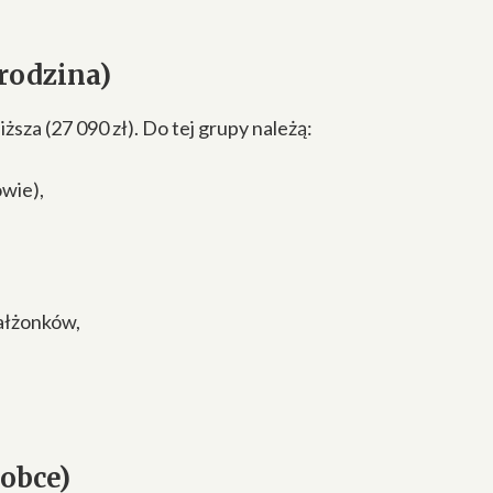
rodzina)
ższa (27 090 zł). Do tej grupy należą:
wie),
ałżonków,
obce)