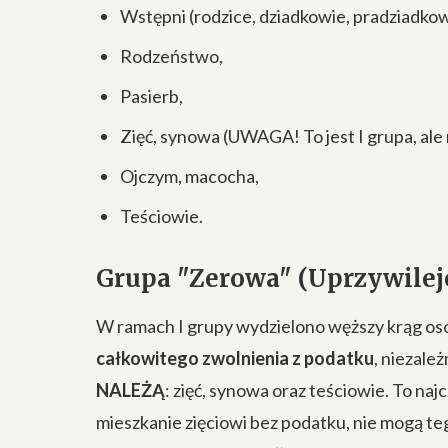
Wstępni (rodzice, dziadkowie, pradziadkow
Rodzeństwo,
Pasierb,
Zięć, synowa (UWAGA! To jest I grupa, ale 
Ojczym, macocha,
Teściowie.
Grupa "Zerowa" (Uprzywile
W ramach I grupy wydzielono węższy krąg osób
całkowitego zwolnienia z podatku
, niezale
NALEŻĄ
: zięć, synowa oraz teściowie. To na
mieszkanie zięciowi bez podatku, nie mogą te