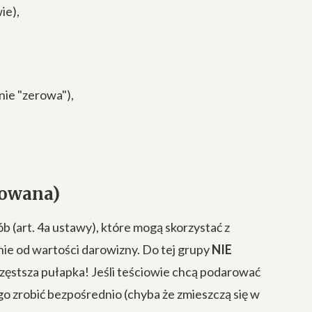
ie),
nie "zerowa"),
jowana)
 (art. 4a ustawy), które mogą skorzystać z
żnie od wartości darowizny. Do tej grupy
NIE
jczęstsza pułapka! Jeśli teściowie chcą podarować
go zrobić bezpośrednio (chyba że zmieszczą się w