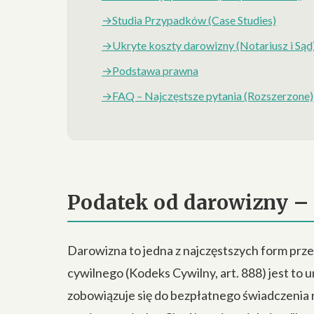
Studia Przypadków (Case Studies)
Ukryte koszty darowizny (Notariusz i Sąd
Podstawa prawna
FAQ – Najczęstsze pytania (Rozszerzone)
Podatek od darowizny – 
Darowizna to jedna z najczęstszych form prz
cywilnego (Kodeks Cywilny, art. 888) jest to 
zobowiązuje się do bezpłatnego świadczenia