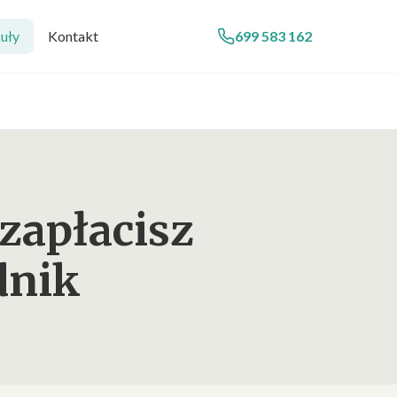
uły
Kontakt
699 583 162
zapłacisz
dnik