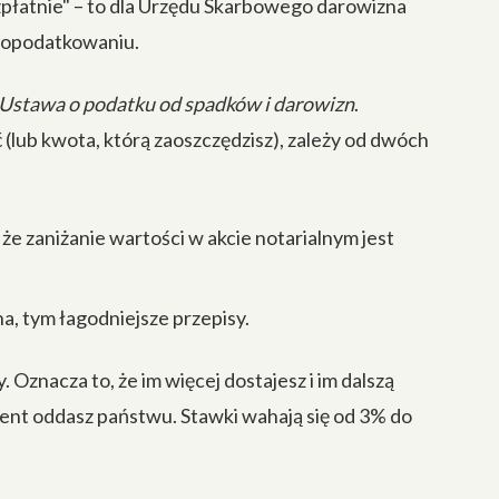
zpłatnie" – to dla Urzędu Skarbowego darowizna
a opodatkowaniu.
Ustawa o podatku od spadków i darowizn
.
 (lub kwota, którą zaoszczędzisz), zależy od dwóch
 że zaniżanie wartości w akcie notarialnym jest
na, tym łagodniejsze przepisy.
Oznacza to, że im więcej dostajesz i im dalszą
cent oddasz państwu. Stawki wahają się od 3% do