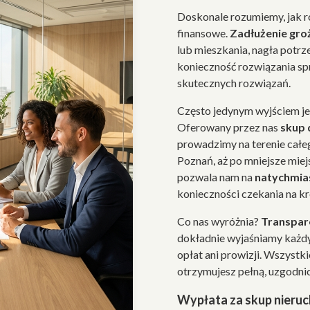
Doskonale rozumiemy, jak 
finansowe.
Zadłużenie gro
lub mieszkania, nagła potrz
konieczność rozwiązania sp
skutecznych rozwiązań.
Często jedynym wyjściem j
Oferowany przez nas
skup
prowadzimy na terenie całe
Poznań, aż po mniejsze mie
pozwala nam na
natychmia
konieczności czekania na k
Co nas wyróżnia?
Transpare
dokładnie wyjaśniamy każdy
opłat ani prowizji. Wszystk
otrzymujesz pełną, uzgodni
Wypłata za skup nieru