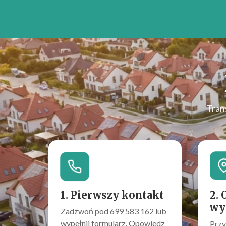
Tran
1. Pierwszy kontakt
2. 
wy
Zadzwoń pod 699 583 162 lub
wypełnij formularz. Opowiedz
Przy