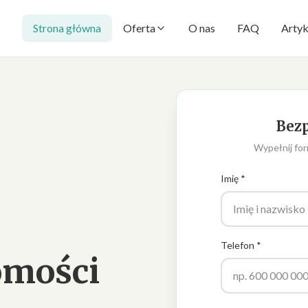
Strona główna
Oferta
O nas
FAQ
Artyk
Bezp
Wypełnij for
Imię *
Telefon *
omości