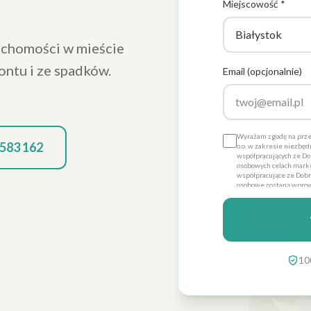
Miejscowość *
uchomości w mieście
ontu i ze spadków.
Email (opcjonalnie)
Wyrażam zgodę na prze
 583 162
o.o. w zakresie niezbę
współpracujących ze Dob
osobowych celach marke
współpracujące ze Dobre
osobowe zostaną wprow
Promo sp. z o.o. dla ce
dobrowolna, a także że
danych ich poprawienia
Dobre Promo sp. z o.o. z
10