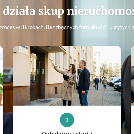
 działa
skup nieruchomoś
proces w 3 krokach. Bez zbędnych formalności i ukrytych 
2
Oględziny i oferta