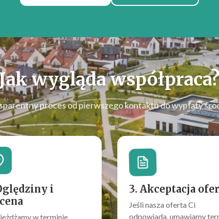
Jak wygląda współpraca
sparentny proces od pierwszego kontaktu do wypłaty śro
Oględziny i
3. Akceptacja ofe
cena
Jeśli nasza oferta Ci
odpowiada, umawiamy ter
jeżdżamy w terminie