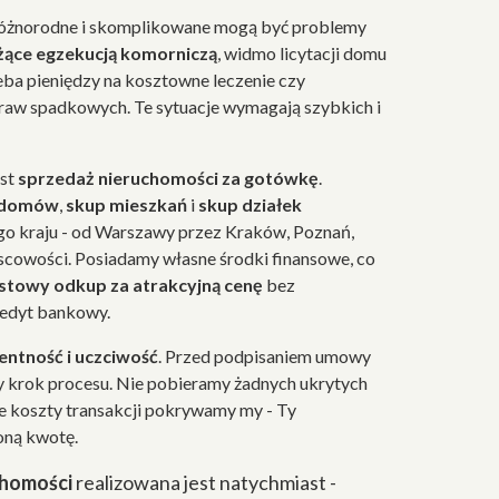
różnorodne i skomplikowane mogą być problemy
żące egzekucją komorniczą
, widmo licytacji domu
eba pieniędzy na kosztowne leczenie czy
raw spadkowych. Te sytuacje wymagają szybkich i
est
sprzedaż nieruchomości za gotówkę
.
 domów
,
skup mieszkań
i
skup działek
go kraju - od Warszawy przez Kraków, Poznań,
jscowości. Posiadamy własne środki finansowe, co
stowy odkup za atrakcyjną cenę
bez
redyt bankowy.
ntność i uczciwość
. Przed podpisaniem umowy
 krok procesu. Nie pobieramy żadnych ukrytych
ie koszty transakcji pokrywamy my - Ty
oną kwotę.
chomości
realizowana jest natychmiast -