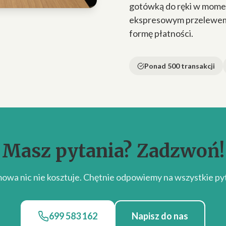
gotówką do ręki w momen
ekspresowym przelewem n
formę płatności.
Ponad 500 transakcji
Masz pytania? Zadzwoń!
owa nic nie kosztuje. Chętnie odpowiemy na wszystkie pyt
699 583 162
Napisz do nas