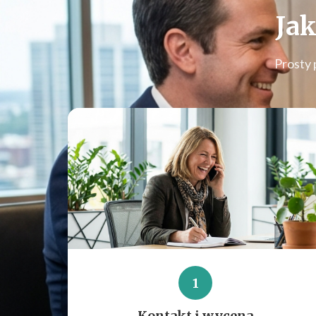
Jak
Prosty 
1
Kontakt i wycena