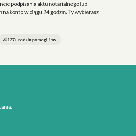
cie podpisania aktu notarialnego lub
a konto w ciągu 24 godzin. Ty wybierasz
127+ rodzin pomogliśmy
ania.