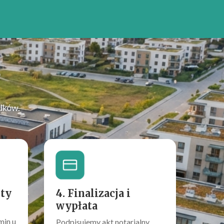
?
dków.
rty
4. Finalizacja i
wypłata
min u
Podpisujemy akt notarialny.