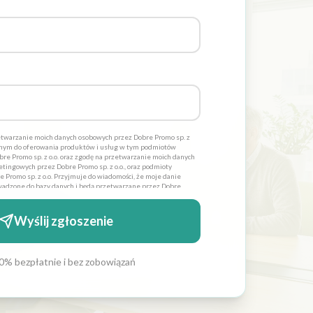
twarzanie moich danych osobowych przez Dobre Promo sp. z
dnym do oferowania produktów i usług w tym podmiotów
re Promo sp. z o.o. oraz zgodę na przetwarzanie moich danych
tingowych przez Dobre Promo sp. z o.o., oraz podmioty
 Promo sp. z o.o. Przyjmuje do wiadomości, że moje danie
adzone do bazy danych i będą przetwarzane przez Dobre
lów statycznych. Oświadczam również iż moja zgoda jest
 zostałem poinformowany, iż mam prawo wglądu do swoich
 lub usunięcia. Administratorami danych osobowych jest
Wyślij zgłoszenie
 siedzibą w Szczecinie ul. Cyfrowa 6 *
0% bezpłatnie i bez zobowiązań