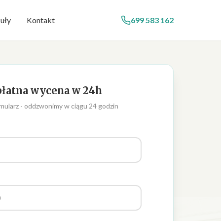
uły
Kontakt
699 583 162
łatna wycena w 24h
mularz - oddzwonimy w ciągu 24 godzin