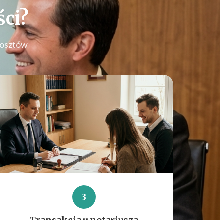
ci
?
kosztów.
3
Transakcja u notariusza