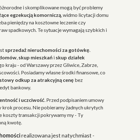
różnorodne i skomplikowane mogą być problemy
żące egzekucją komorniczą
, widmo licytacji domu
eba pieniędzy na kosztowne leczenie czy
raw spadkowych. Te sytuacje wymagają szybkich i
est
sprzedaż nieruchomości za gotówkę
.
 domów
,
skup mieszkań
i
skup działek
go kraju - od Warszawy przez Gliwice, Zabrze,
jscowości. Posiadamy własne środki finansowe, co
stowy odkup za atrakcyjną cenę
bez
redyt bankowy.
ntność i uczciwość
. Przed podpisaniem umowy
 krok procesu. Nie pobieramy żadnych ukrytych
ie koszty transakcji pokrywamy my - Ty
oną kwotę.
chomości
realizowana jest natychmiast -