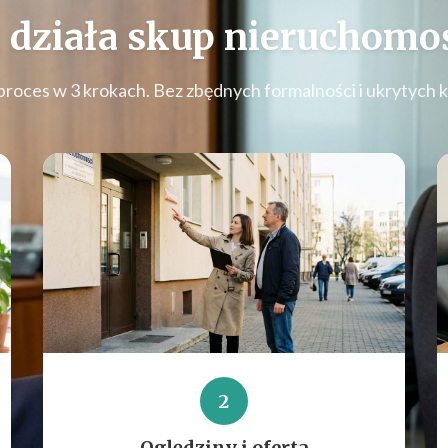
 działa
skup nieruchomoś
proces w 3 krokach. Bez zbędnych formalności i ukrytych 
2
Oględziny i oferta