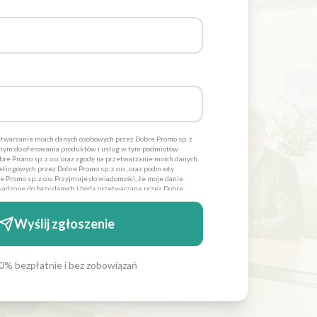
twarzanie moich danych osobowych przez Dobre Promo sp. z
dnym do oferowania produktów i usług w tym podmiotów
re Promo sp. z o.o. oraz zgodę na przetwarzanie moich danych
tingowych przez Dobre Promo sp. z o.o., oraz podmioty
 Promo sp. z o.o. Przyjmuje do wiadomości, że moje danie
adzone do bazy danych i będą przetwarzane przez Dobre
lów statycznych. Oświadczam również iż moja zgoda jest
 zostałem poinformowany, iż mam prawo wglądu do swoich
 lub usunięcia. Administratorami danych osobowych jest
Wyślij zgłoszenie
 siedzibą w Szczecinie ul. Cyfrowa 6 *
0% bezpłatnie i bez zobowiązań