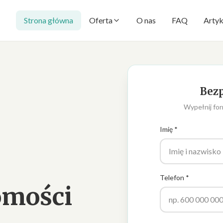
Strona główna
Oferta
O nas
FAQ
Artyk
Bezp
Wypełnij for
Imię *
Telefon *
omości