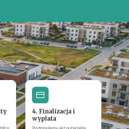
?
dków.
rty
4. Finalizacja i
wypłata
min u
Podpisujemy akt notarialny.