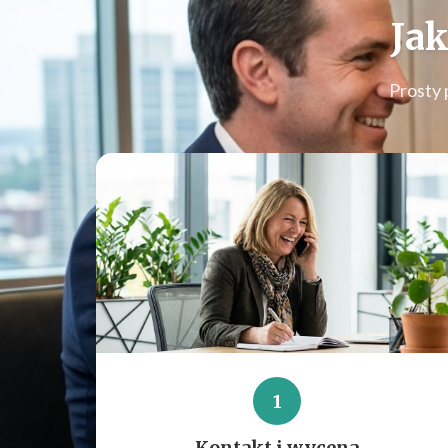
Jak
Prosty 
1
Kontakt i wycena