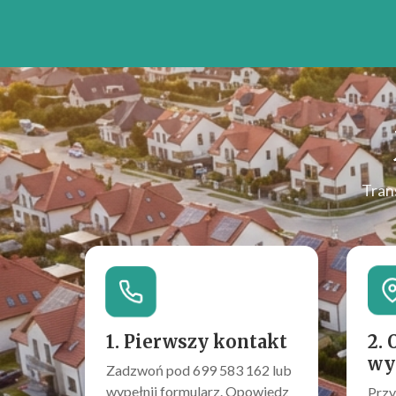
Tran
1. Pierwszy kontakt
2. 
wy
Zadzwoń pod 699 583 162 lub
wypełnij formularz. Opowiedz
Przy