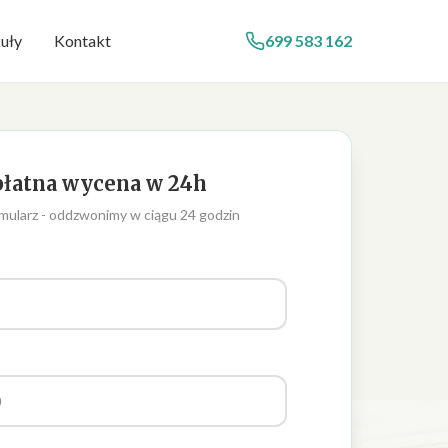
uły
Kontakt
699 583 162
łatna wycena w 24h
mularz - oddzwonimy w ciągu 24 godzin