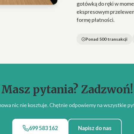
gotówką do ręki w momen
ekspresowym przelewem n
formę płatności.
Ponad 500 transakcji
Masz pytania? Zadzwoń!
owa nic nie kosztuje. Chętnie odpowiemy na wszystkie pyt
699 583 162
Napisz do nas