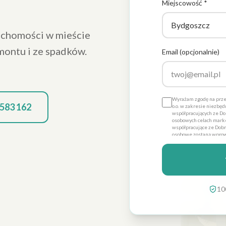
Miejscowość *
uchomości w mieście
montu i ze spadków.
Email (opcjonalnie)
Wyrażam zgodę na prze
 583 162
o.o. w zakresie niezbę
współpracujących ze Dob
osobowych celach marke
współpracujące ze Dobre
osobowe zostaną wprow
Promo sp. z o.o. dla ce
dobrowolna, a także że
danych ich poprawienia
Dobre Promo sp. z o.o. z
10