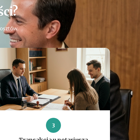
ci
?
kosztów.
3
Transakcja u notariusza