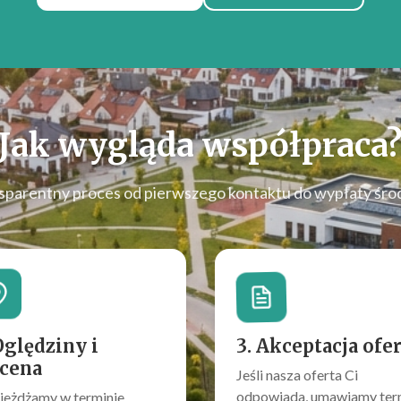
Jak wygląda współpraca
sparentny proces od pierwszego kontaktu do wypłaty śro
Oględziny i
3. Akceptacja ofe
cena
Jeśli nasza oferta Ci
odpowiada, umawiamy ter
jeżdżamy w terminie