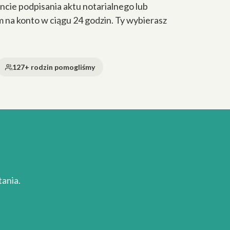
cie podpisania aktu notarialnego lub
a konto w ciągu 24 godzin. Ty wybierasz
127+ rodzin pomogliśmy
ania.