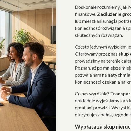
Doskonale rozumiemy, jak 
finansowe.
Zadłużenie gro
lub mieszkania, nagła potrz
konieczność rozwiązania sp
skutecznych rozwiązań.
Często jedynym wyjściem j
Oferowany przez nas
skup
prowadzimy na terenie całe
Poznań, aż po mniejsze mie
pozwala nam na
natychmia
konieczności czekania na k
Co nas wyróżnia?
Transpare
dokładnie wyjaśniamy każdy
opłat ani prowizji. Wszystk
otrzymujesz pełną, uzgodni
Wypłata za skup nieru