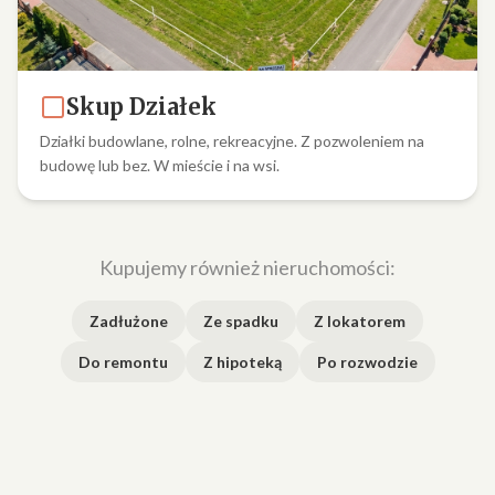
Skup Działek
Działki budowlane, rolne, rekreacyjne. Z pozwoleniem na
budowę lub bez. W mieście i na wsi.
Kupujemy również nieruchomości:
Zadłużone
Ze spadku
Z lokatorem
Do remontu
Z hipoteką
Po rozwodzie