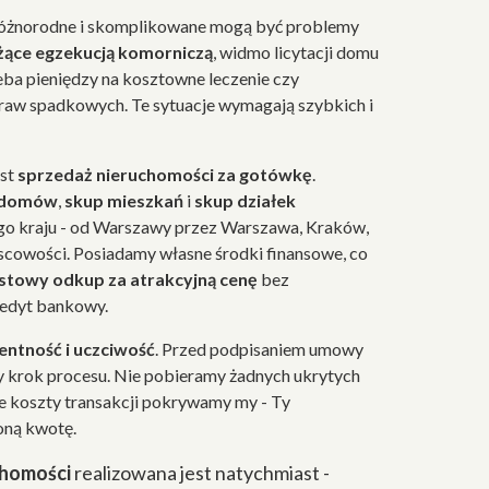
różnorodne i skomplikowane mogą być problemy
żące egzekucją komorniczą
, widmo licytacji domu
eba pieniędzy na kosztowne leczenie czy
raw spadkowych. Te sytuacje wymagają szybkich i
est
sprzedaż nieruchomości za gotówkę
.
 domów
,
skup mieszkań
i
skup działek
go kraju - od Warszawy przez Warszawa, Kraków,
jscowości. Posiadamy własne środki finansowe, co
stowy odkup za atrakcyjną cenę
bez
redyt bankowy.
ntność i uczciwość
. Przed podpisaniem umowy
 krok procesu. Nie pobieramy żadnych ukrytych
ie koszty transakcji pokrywamy my - Ty
oną kwotę.
chomości
realizowana jest natychmiast -