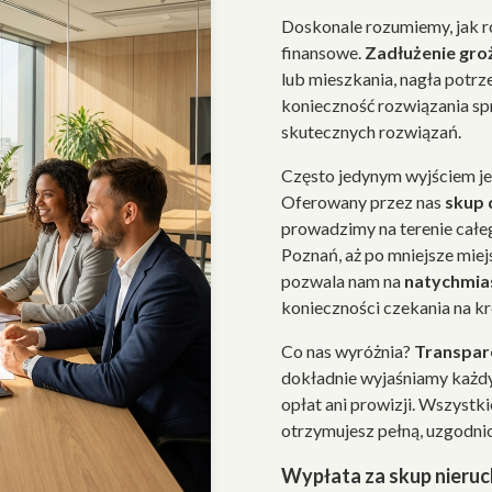
Doskonale rozumiemy, jak 
finansowe.
Zadłużenie gro
lub mieszkania, nagła potrz
konieczność rozwiązania sp
skutecznych rozwiązań.
Często jedynym wyjściem j
Oferowany przez nas
skup
prowadzimy na terenie całe
Poznań, aż po mniejsze mie
pozwala nam na
natychmia
konieczności czekania na k
Co nas wyróżnia?
Transpare
dokładnie wyjaśniamy każdy
opłat ani prowizji. Wszystk
otrzymujesz pełną, uzgodni
Wypłata za skup nieru