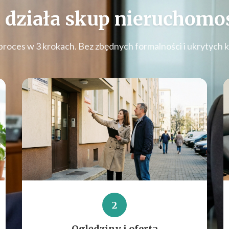
 działa
skup nieruchomoś
proces w 3 krokach. Bez zbędnych formalności i ukrytych 
2
Oględziny i oferta