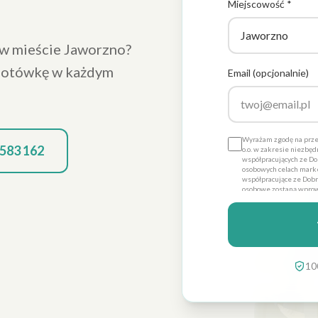
Miejscowość *
w mieście Jaworzno?
 gotówkę w każdym
Email (opcjonalnie)
Wyrażam zgodę na prze
 583 162
o.o. w zakresie niezbę
współpracujących ze Dob
osobowych celach marke
współpracujące ze Dobre
osobowe zostaną wprow
Promo sp. z o.o. dla ce
dobrowolna, a także że
danych ich poprawienia
Dobre Promo sp. z o.o. z
10