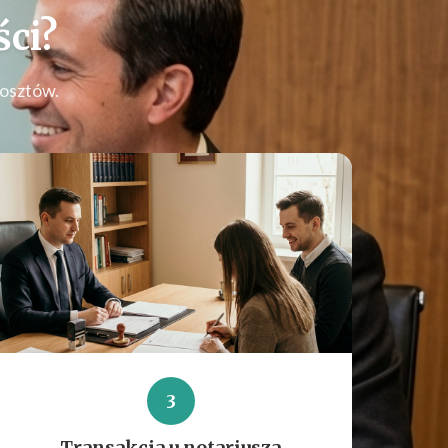
ci
?
kosztów.
3
Transakcja u notariusza