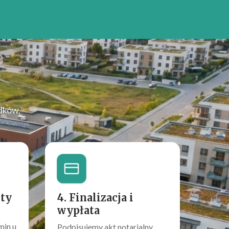
?
dków.
rty
4. Finalizacja i
wypłata
min u
Podpisujemy akt notarialny.