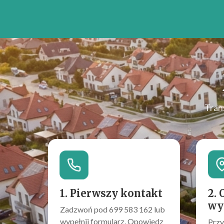
Tran
1. Pierwszy kontakt
2. 
wy
Zadzwoń pod 699 583 162 lub
wypełnij formularz. Opowiedz
Przy