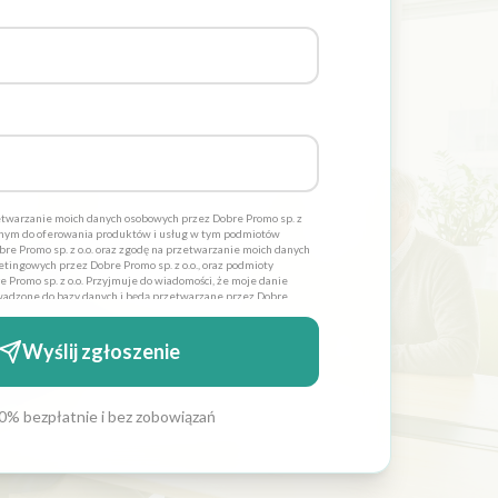
twarzanie moich danych osobowych przez Dobre Promo sp. z
dnym do oferowania produktów i usług w tym podmiotów
re Promo sp. z o.o. oraz zgodę na przetwarzanie moich danych
tingowych przez Dobre Promo sp. z o.o., oraz podmioty
 Promo sp. z o.o. Przyjmuje do wiadomości, że moje danie
adzone do bazy danych i będą przetwarzane przez Dobre
lów statycznych. Oświadczam również iż moja zgoda jest
 zostałem poinformowany, iż mam prawo wglądu do swoich
 lub usunięcia. Administratorami danych osobowych jest
Wyślij zgłoszenie
 siedzibą w Szczecinie ul. Cyfrowa 6 *
0% bezpłatnie i bez zobowiązań