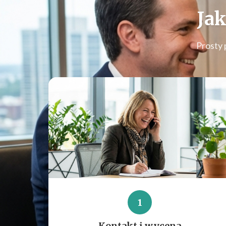
Jak
Prosty 
1
Kontakt i wycena