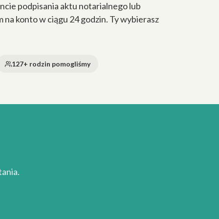
cie podpisania aktu notarialnego lub
a konto w ciągu 24 godzin. Ty wybierasz
127+ rodzin pomogliśmy
ania.