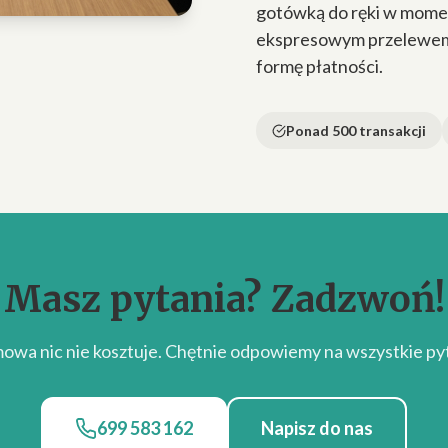
gotówką do ręki w momen
ekspresowym przelewem n
formę płatności.
Ponad 500 transakcji
Masz pytania? Zadzwoń!
owa nic nie kosztuje. Chętnie odpowiemy na wszystkie pyt
699 583 162
Napisz do nas