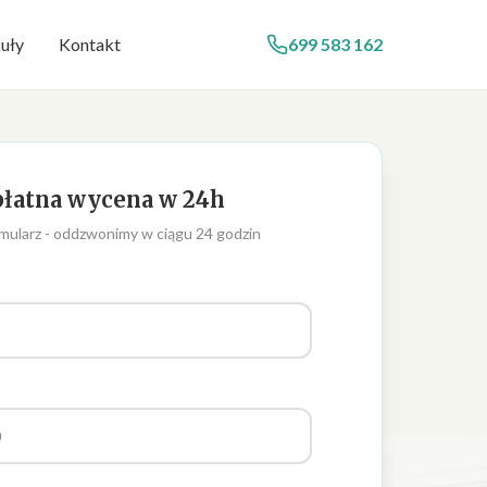
uły
Kontakt
699 583 162
łatna wycena w 24h
mularz - oddzwonimy w ciągu 24 godzin