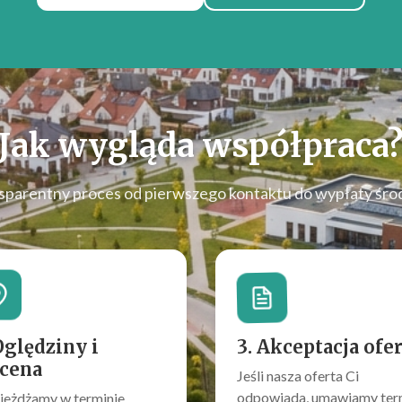
Jak wygląda współpraca
sparentny proces od pierwszego kontaktu do wypłaty śro
Oględziny i
3. Akceptacja ofe
cena
Jeśli nasza oferta Ci
odpowiada, umawiamy ter
jeżdżamy w terminie