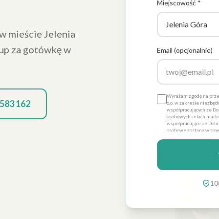
Miejscowość *
w mieście Jelenia
up za gotówkę w
Email (opcjonalnie)
Wyrażam zgodę na prze
 583 162
o.o. w zakresie niezbę
współpracujących ze Dob
osobowych celach marke
współpracujące ze Dobre
osobowe zostaną wprow
Promo sp. z o.o. dla ce
dobrowolna, a także że
danych ich poprawienia
Dobre Promo sp. z o.o. z
10