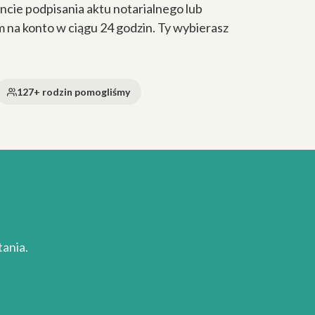
cie podpisania aktu notarialnego lub
a konto w ciągu 24 godzin. Ty wybierasz
127+ rodzin pomogliśmy
ania.