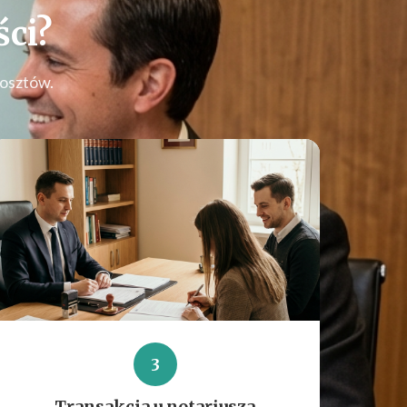
ci
?
kosztów.
3
Transakcja u notariusza