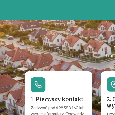
Tran
1. Pierwszy kontakt
2. 
wy
Zadzwoń pod 699 583 162 lub
wypełnij formularz. Opowiedz
Przy