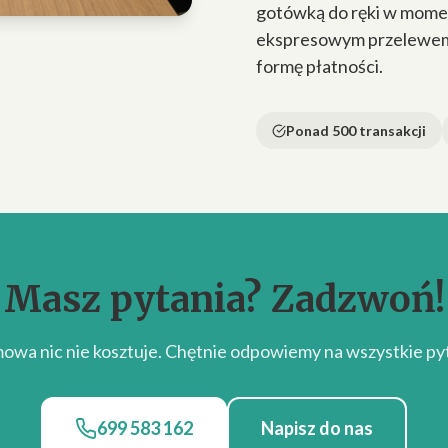
gotówką do ręki w momen
ekspresowym przelewem n
formę płatności.
Ponad 500 transakcji
Masz pytania? Zadzwoń!
owa nic nie kosztuje. Chętnie odpowiemy na wszystkie pyt
699 583 162
Napisz do nas