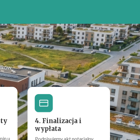
?
dków.
rty
4. Finalizacja i
wypłata
min u
Podpisujemy akt notarialny.