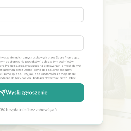
twarzanie moich danych osobowych przez Dobre Promo sp. z
dnym do oferowania produktów i usług w tym podmiotów
re Promo sp. z o.o. oraz zgodę na przetwarzanie moich danych
tingowych przez Dobre Promo sp. z o.o., oraz podmioty
 Promo sp. z o.o. Przyjmuje do wiadomości, że moje danie
adzone do bazy danych i będą przetwarzane przez Dobre
lów statycznych. Oświadczam również iż moja zgoda jest
 zostałem poinformowany, iż mam prawo wglądu do swoich
 lub usunięcia. Administratorami danych osobowych jest
Wyślij zgłoszenie
 siedzibą w Szczecinie ul. Cyfrowa 6 *
0% bezpłatnie i bez zobowiązań