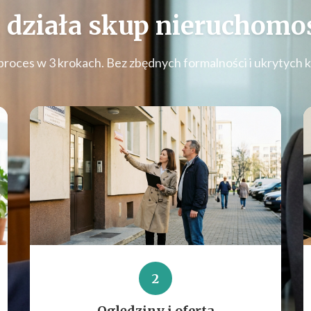
 działa
skup nieruchomoś
proces w 3 krokach. Bez zbędnych formalności i ukrytych 
2
Oględziny i oferta