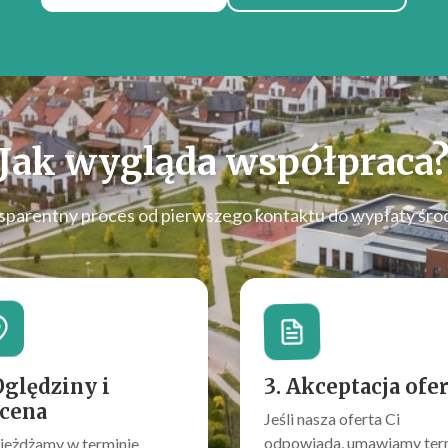
Jak wygląda współpraca
sparentny proces od pierwszego kontaktu do wypłaty śro
Oględziny i
3. Akceptacja ofe
cena
Jeśli nasza oferta Ci
odpowiada, umawiamy ter
jeżdżamy w terminie