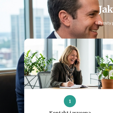
Jak
Prosty 
1
Kontakt i wycena