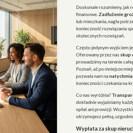
Doskonale rozumiemy, jak 
finansowe.
Zadłużenie gro
lub mieszkania, nagła potrz
konieczność rozwiązania sp
skutecznych rozwiązań.
Często jedynym wyjściem j
Oferowany przez nas
skup
prowadzimy na terenie całeg
Poznań, aż po mniejsze mie
pozwala nam na
natychmia
konieczności czekania na k
Co nas wyróżnia?
Transpare
dokładnie wyjaśniamy każdy
opłat ani prowizji. Wszystk
otrzymujesz pełną, uzgodni
Wypłata za skup nieru