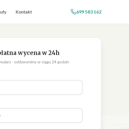
uły
Kontakt
699 583 162
łatna wycena w 24h
mularz - oddzwonimy w ciągu 24 godzin