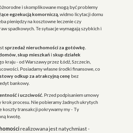
różnorodne i skomplikowane mogą być problemy
żące egzekucją komorniczą
, widmo licytacji domu
eba pieniędzy na kosztowne leczenie czy
raw spadkowych. Te sytuacje wymagają szybkich i
est
sprzedaż nieruchomości za gotówkę
.
 domów
,
skup mieszkań
i
skup działek
o kraju - od Warszawy przez Łódź, Szczecin,
jscowości. Posiadamy własne środki finansowe, co
stowy odkup za atrakcyjną cenę
bez
redyt bankowy.
ntność i uczciwość
. Przed podpisaniem umowy
 krok procesu. Nie pobieramy żadnych ukrytych
ie koszty transakcji pokrywamy my - Ty
oną kwotę.
chomości
realizowana jest natychmiast -