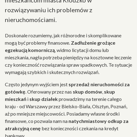
mieszkańcom miasta Kłodzko w
rozwiązywaniu ich problemów z
nieruchomościami.
Doskonale rozumiemy, jak różnorodne i skomplikowane
mogą być problemy finansowe.
Zadłużenie grożące
egzekucją komorniczą
, widmo licytacji domu lub
mieszkania, nagła potrzeba pieniędzy na kosztowne leczenie
czy konieczność rozwiązania spraw spadkowych. Te sytuacje
wymagają szybkich i skutecznych rozwiązań.
Często jedynym wyjściem jest
sprzedaż nieruchomości za
gotówkę
. Oferowany przez nas
skup domów
,
skup
mieszkań
i
skup działek
prowadzimy na terenie całego
kraju - od Warszawy przez Bielsko-Biała, Olsztyn, Poznań,
aż po mniejsze miejscowości. Posiadamy własne środki
finansowe, co pozwala nam na
natychmiastowy odkup za
atrakcyjną cenę
bez konieczności czekania na kredyt
bankowy.