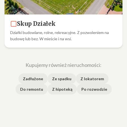
Skup Działek
Działki budowlane, rolne, rekreacyjne. Z pozwoleniem na
budowę lub bez. W mieście i na wsi.
Kupujemy również nieruchomości:
Zadłużone
Ze spadku
Z lokatorem
Do remontu
Z hipoteką
Po rozwodzie