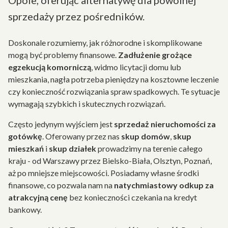
Opole, oferując alternatywę dla powolnej
sprzedaży przez pośredników.
Doskonale rozumiemy, jak różnorodne i skomplikowane
mogą być problemy finansowe.
Zadłużenie grożące
egzekucją komorniczą
, widmo licytacji domu lub
mieszkania, nagła potrzeba pieniędzy na kosztowne leczenie
czy konieczność rozwiązania spraw spadkowych. Te sytuacje
wymagają szybkich i skutecznych rozwiązań.
Często jedynym wyjściem jest
sprzedaż nieruchomości za
gotówkę
. Oferowany przez nas
skup domów
,
skup
mieszkań
i
skup działek
prowadzimy na terenie całego
kraju - od Warszawy przez Bielsko-Biała, Olsztyn, Poznań,
aż po mniejsze miejscowości. Posiadamy własne środki
finansowe, co pozwala nam na
natychmiastowy odkup za
atrakcyjną cenę
bez konieczności czekania na kredyt
bankowy.