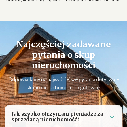
Najczęściej zadawane
pytania o
skup
nieruchomości
Odpowiadamy na najważniejsze pytania dotyczące
skupu nieruchomości za gotówkę.
Jak szybko otrzymam pieniądze za
sprzedaną nieruchomość?