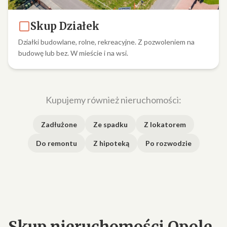
Skup Działek
Działki budowlane, rolne, rekreacyjne. Z pozwoleniem na
budowę lub bez. W mieście i na wsi.
Kupujemy również nieruchomości:
Zadłużone
Ze spadku
Z lokatorem
Do remontu
Z hipoteką
Po rozwodzie
Skup nieruchomości Opole