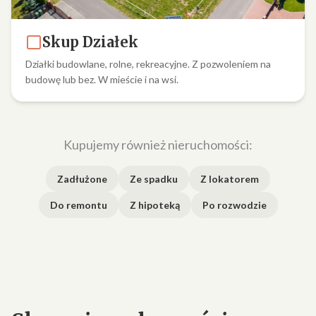
Skup Działek
Działki budowlane, rolne, rekreacyjne. Z pozwoleniem na
budowę lub bez. W mieście i na wsi.
Kupujemy również nieruchomości:
Zadłużone
Ze spadku
Z lokatorem
Do remontu
Z hipoteką
Po rozwodzie