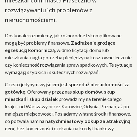
mieszkańcom miasta Piaseczno w
rozwiązywaniu ich problemów z
nieruchomościami.
Doskonale rozumiemy, jak różnorodne i skomplikowane
mogą być problemy finansowe.
Zadłużenie grożące
egzekucją komorniczą
, widmo licytacji domu lub
mieszkania, nagła potrzeba pieniędzy na kosztowne leczenie
czy konieczność rozwiązania spraw spadkowych. Te sytuacje
wymagają szybkich i skutecznych rozwiązań.
Często jedynym wyjściem jest
sprzedaż nieruchomości za
gotówkę
. Oferowany przez nas
skup domów
,
skup
mieszkań
i
skup działek
prowadzimy na terenie całego
kraju - od Warszawy przez Katowice, Gdynia, Poznań, aż po
mniejsze miejscowości. Posiadamy własne środki finansowe,
co pozwala nam na
natychmiastowy odkup za atrakcyjną
cenę
bez konieczności czekania na kredyt bankowy.