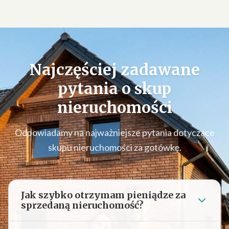
Najczęściej zadawane
pytania o
skup
nieruchomości
Odpowiadamy na najważniejsze pytania dotyczące
skupu nieruchomości za gotówkę.
Jak szybko otrzymam pieniądze za
sprzedaną nieruchomość?