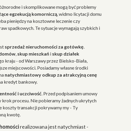
różnorodne i skomplikowane mogą być problemy
żące egzekucją komorniczą
, widmo licytacji domu
eba pieniędzy na kosztowne leczenie czy
raw spadkowych. Te sytuacje wymagają szybkich i
est
sprzedaż nieruchomości za gotówkę
.
 domów
,
skup mieszkań
i
skup działek
go kraju - od Warszawy przez Bielsko-Biała,
ejsze miejscowości. Posiadamy własne środki
 na
natychmiastowy odkup za atrakcyjną cenę
na kredyt bankowy.
ntność i uczciwość
. Przed podpisaniem umowy
 krok procesu. Nie pobieramy żadnych ukrytych
ie koszty transakcji pokrywamy my - Ty
oną kwotę.
chomości
realizowana jest natychmiast -