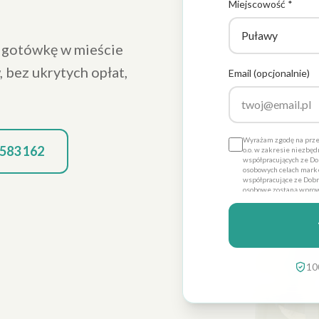
Miejscowość *
a gotówkę w mieście
, bez ukrytych opłat,
Email (opcjonalnie)
Wyrażam zgodę na prze
 583 162
o.o. w zakresie niezbę
współpracujących ze Dob
osobowych celach marke
współpracujące ze Dobre
osobowe zostaną wprow
Promo sp. z o.o. dla ce
dobrowolna, a także że
danych ich poprawienia
Dobre Promo sp. z o.o. z
10