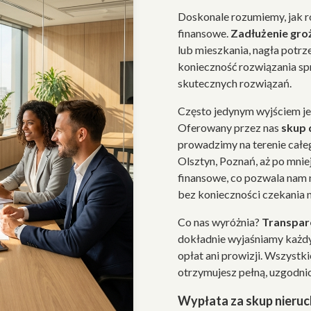
Doskonale rozumiemy, jak 
finansowe.
Zadłużenie gro
lub mieszkania, nagła potrz
konieczność rozwiązania sp
skutecznych rozwiązań.
Często jedynym wyjściem j
Oferowany przez nas
skup
prowadzimy na terenie całe
Olsztyn, Poznań, aż po mni
finansowe, co pozwala nam
bez konieczności czekania 
Co nas wyróżnia?
Transpare
dokładnie wyjaśniamy każdy
opłat ani prowizji. Wszystk
otrzymujesz pełną, uzgodni
Wypłata za skup nieru