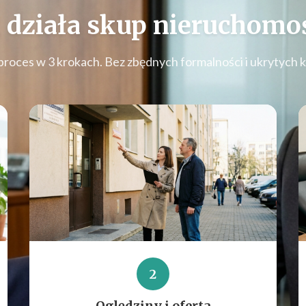
 działa
skup nieruchomoś
proces w 3 krokach. Bez zbędnych formalności i ukrytych 
2
Oględziny i oferta