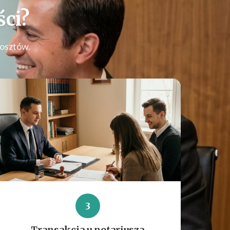
ci
?
kosztów.
3
Transakcja u notariusza