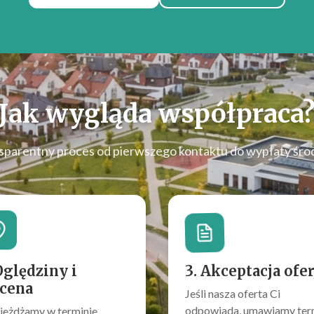
Jak wygląda współpraca
sparentny proces od pierwszego kontaktu do wypłaty śro
Oględziny i
3. Akceptacja ofe
cena
Jeśli nasza oferta Ci
odpowiada, umawiamy ter
jeżdżamy w terminie