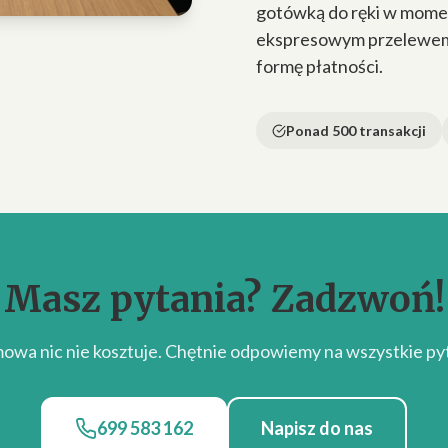
gotówką do ręki w momen
ekspresowym przelewem n
formę płatności.
Ponad 500 transakcji
Masz pytania? Zadzwoń!
owa nic nie kosztuje. Chętnie odpowiemy na wszystkie pyt
699 583 162
Napisz do nas