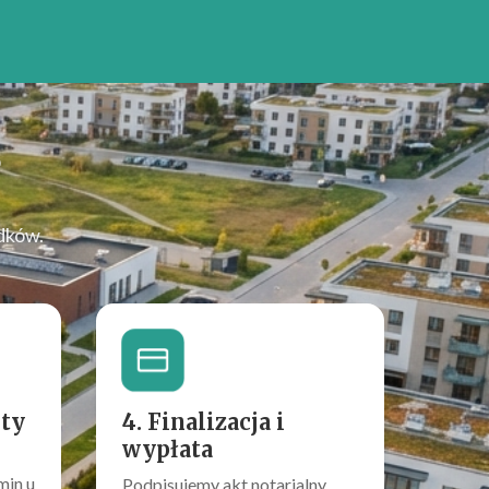
?
dków.
rty
4. Finalizacja i
wypłata
min u
Podpisujemy akt notarialny.