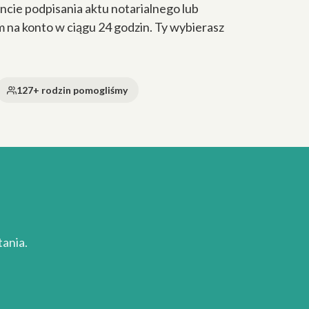
cie podpisania aktu notarialnego lub
a konto w ciągu 24 godzin. Ty wybierasz
127+ rodzin pomogliśmy
ania.