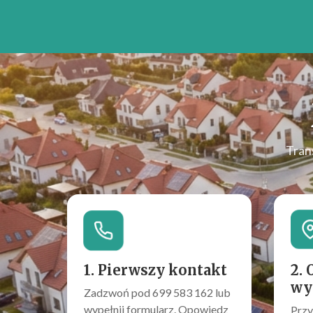
Tran
1. Pierwszy kontakt
2. 
wy
Zadzwoń pod 699 583 162 lub
wypełnij formularz. Opowiedz
Przy