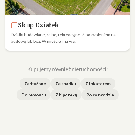
Skup Działek
Działki budowlane, rolne, rekreacyjne. Z pozwoleniem na
budowę lub bez. W mieście i na wsi.
Kupujemy również nieruchomości:
Zadłużone
Ze spadku
Z lokatorem
Do remontu
Z hipoteką
Po rozwodzie