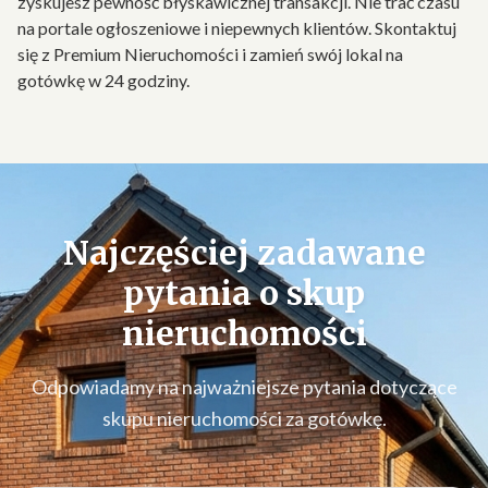
zyskujesz pewność błyskawicznej transakcji. Nie trać czasu
na portale ogłoszeniowe i niepewnych klientów. Skontaktuj
się z Premium Nieruchomości i zamień swój lokal na
gotówkę w 24 godziny.
Najczęściej zadawane
pytania o
skup
nieruchomości
Odpowiadamy na najważniejsze pytania dotyczące
skupu nieruchomości za gotówkę.