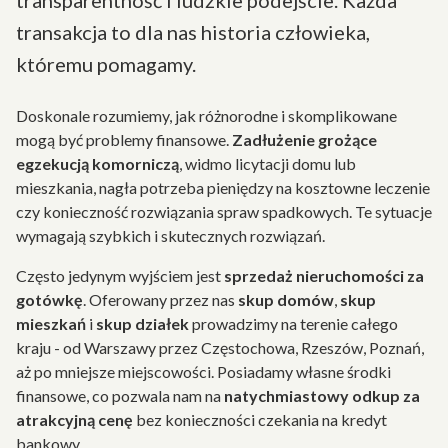
transparentność i ludzkie podejście. Każda
transakcja to dla nas historia człowieka,
któremu pomagamy.
Doskonale rozumiemy, jak różnorodne i skomplikowane
mogą być problemy finansowe.
Zadłużenie grożące
egzekucją komorniczą
, widmo licytacji domu lub
mieszkania, nagła potrzeba pieniędzy na kosztowne leczenie
czy konieczność rozwiązania spraw spadkowych. Te sytuacje
wymagają szybkich i skutecznych rozwiązań.
Często jedynym wyjściem jest
sprzedaż nieruchomości za
gotówkę
. Oferowany przez nas
skup domów
,
skup
mieszkań
i
skup działek
prowadzimy na terenie całego
kraju - od Warszawy przez Częstochowa, Rzeszów, Poznań,
aż po mniejsze miejscowości. Posiadamy własne środki
finansowe, co pozwala nam na
natychmiastowy odkup za
atrakcyjną cenę
bez konieczności czekania na kredyt
bankowy.