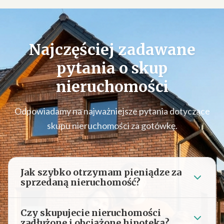
Najczęściej zadawane
pytania o
skup
nieruchomości
Odpowiadamy na najważniejsze pytania dotyczące
skupu nieruchomości za gotówkę.
Jak szybko otrzymam pieniądze za
sprzedaną nieruchomość?
Czy skupujecie nieruchomości
zadłużone i obciążone hipoteką?