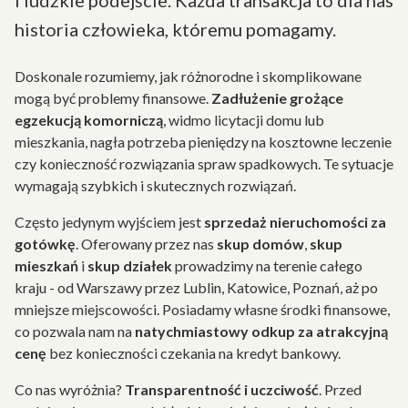
i ludzkie podejście. Każda transakcja to dla nas
historia człowieka, któremu pomagamy.
Doskonale rozumiemy, jak różnorodne i skomplikowane
mogą być problemy finansowe.
Zadłużenie grożące
egzekucją komorniczą
, widmo licytacji domu lub
mieszkania, nagła potrzeba pieniędzy na kosztowne leczenie
czy konieczność rozwiązania spraw spadkowych. Te sytuacje
wymagają szybkich i skutecznych rozwiązań.
Często jedynym wyjściem jest
sprzedaż nieruchomości za
gotówkę
. Oferowany przez nas
skup domów
,
skup
mieszkań
i
skup działek
prowadzimy na terenie całego
kraju - od Warszawy przez Lublin, Katowice, Poznań, aż po
mniejsze miejscowości. Posiadamy własne środki finansowe,
co pozwala nam na
natychmiastowy odkup za atrakcyjną
cenę
bez konieczności czekania na kredyt bankowy.
Co nas wyróżnia?
Transparentność i uczciwość
. Przed