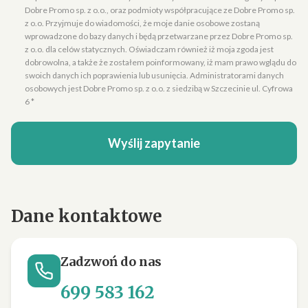
Dobre Promo sp. z o.o., oraz podmioty współpracujące ze Dobre Promo sp.
z o.o. Przyjmuje do wiadomości, że moje danie osobowe zostaną
wprowadzone do bazy danych i będą przetwarzane przez Dobre Promo sp.
z o.o. dla celów statycznych. Oświadczam również iż moja zgoda jest
dobrowolna, a także że zostałem poinformowany, iż mam prawo wglądu do
swoich danych ich poprawienia lub usunięcia. Administratorami danych
osobowych jest Dobre Promo sp. z o.o. z siedzibą w Szczecinie ul. Cyfrowa
6 *
Wyślij zapytanie
Dane kontaktowe
Zadzwoń do nas
699 583 162