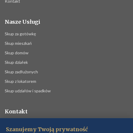
Kontakt
Nasze Usługi
Skup za gotówkę
Skup mieszkań
Skup domów
Skup działek
Skup zadłużonych
Skup z lokatorem
Skup udziałów i spadków
Kontakt
699 583 162
Szanujemy Twoją prywatność
biuro@premium-nieruchomosci.pl