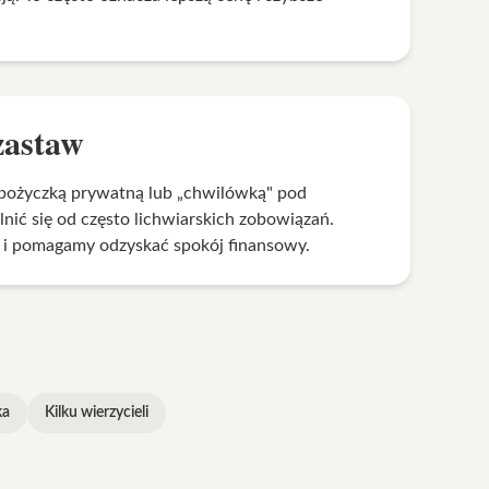
zastaw
pożyczką prywatną lub „chwilówką" pod
ić się od często lichwiarskich zobowiązań.
i pomagamy odzyskać spokój finansowy.
ka
Kilku wierzycieli