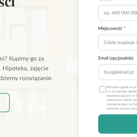
ści
Miejscowość *
mi? Kupimy go za
Email (opcjonalnie)
 Hipoteka, zajęcie
jdziemy rozwiązanie.
Wyrażam zgodę na pr
o.o. w zakresie niez
współpracujących ze 
osobowych celach mar
współpracujące ze Dob
osobowe zostaną wpr
Promo sp. z o.o. dla 
dobrowolna, a także 
danych ich poprawien
Promo sp. z o.o. z sie