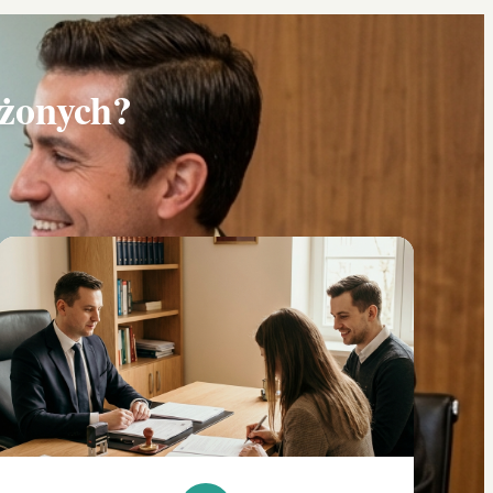
użonych
?