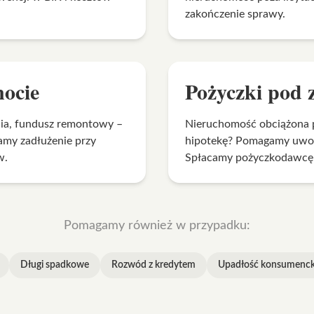
zakończenie sprawy.
nocie
Pożyczki pod 
dia, fundusz remontowy –
Nieruchomość obciążona 
amy zadłużenie przy
hipotekę? Pomagamy uwoln
w.
Spłacamy pożyczkodawcę 
Pomagamy również w przypadku:
Długi spadkowe
Rozwód z kredytem
Upadłość konsumenc