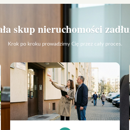
ała
skup nieruchomości zadł
Krok po kroku prowadzimy Cię przez cały proces.