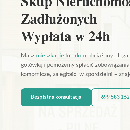
Skup Nieruchomo
Zadłużonych
Wypłata w 24h
Masz
mieszkanie
lub
dom
obciążony długa
gotówkę i pomożemy spłacić zobowiązania.
komornicze, zaległości w spółdzielni – zna
Bezpłatna konsultacja
699 583 162