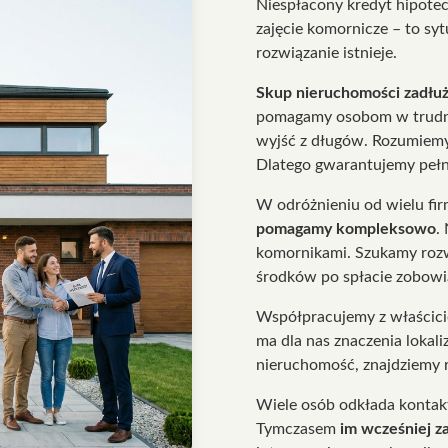
Niespłacony kredyt hipotecz
zajęcie komornicze – to sy
rozwiązanie istnieje.
Skup nieruchomości zadłu
pomagamy osobom w trudnej
wyjść z długów. Rozumiemy,
Dlatego gwarantujemy pełną
W odróżnieniu od wielu fir
pomagamy kompleksowo
.
komornikami. Szukamy rozw
środków po spłacie zobowi
Współpracujemy z właścic
ma dla nas znaczenia lokali
nieruchomość, znajdziemy 
Wiele osób odkłada kontakt
Tymczasem
im wcześniej z