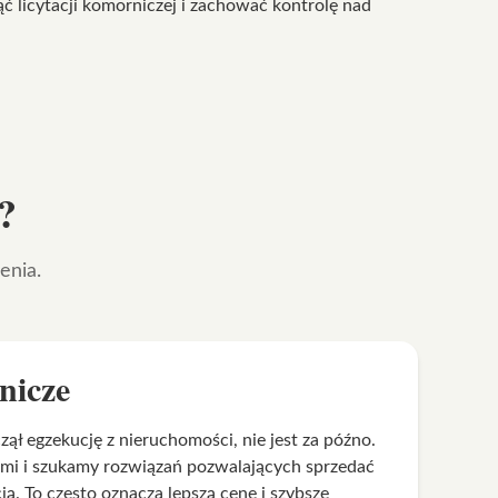
ć licytacji komorniczej i zachować kontrolę nad
?
enia.
nicze
ł egzekucję z nieruchomości, nie jest za późno.
ami i szukamy rozwiązań pozwalających sprzedać
ą. To często oznacza lepszą cenę i szybsze