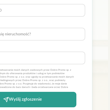
zetwarzanie moich danych osobowych przez Dobre Promo sp. z
będnym do oferowania produktów i usług w tym podmiotów
Dobre Promo sp. z o.o. oraz zgodę na przetwarzanie moich danych
ketingowych przez Dobre Promo sp. z o.o., oraz podmioty
re Promo sp. z o.o. Przyjmuje do wiadomości, że moje danie
owadzone do bazy danych i będą przetwarzane przez Dobre
celów statycznych. Oświadczam również iż moja zgoda jest
że zostałem poinformowany, iż mam prawo wglądu do swoich
ia lub usunięcia. Administratorami danych osobowych jest Dobre
Wyślij zgłoszenie
dzibą w Szczecinie ul. Cyfrowa 6 *