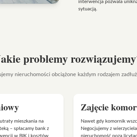
interwencja pozwala unikną
sytuacją.
Jakie problemy rozwiązujemy
jemy nieruchomości obciążone każdym rodzajem zadłuż
niowy
Zajęcie komor
utraty mieszkania na
Nawet gdy komornik wszczą
teką – spłacamy bank z
Negocjujemy z wierzyciel
wencji w BIK i kosztów
nieruchomość poza licytacj