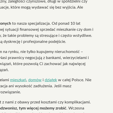
ny, zaległości czynszowe, długi w spółdzielni czy
tuacje, które mogą wydawać się bez wyjścia. Ale
żonych
to nasza specjalizacja. Od ponad 10 lat
 sytuacji finansowej sprzedać mieszkanie czy dom i
 że takie problemy są stresujące i często wstydliwe.
 dyskrecję i profesjonalne podejście.
m na rynku, nie tylko kupujemy nieruchomość –
 Nasi prawnicy negocjują z bankami, wierzycielami i
iązań, które pozwolą Ci zachować jak najwięcej
ązań.
ielami
mieszkań
,
domów
i
działek
w całej Polsce. Nie
zacja ani wysokość zadłużenia. Jeśli masz
rozwiązanie.
 z nami z obawy przed kosztami czy komplikacjami.
adzwonisz, tym więcej możemy zrobić
. Wczesna