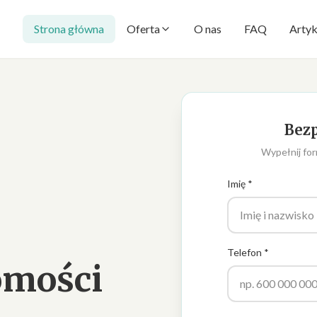
Strona główna
Oferta
O nas
FAQ
Artyk
Bezp
Wypełnij for
Imię *
Telefon *
omości