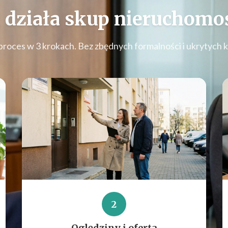
 działa
skup nieruchomoś
proces w 3 krokach. Bez zbędnych formalności i ukrytych 
2
Oględziny i oferta