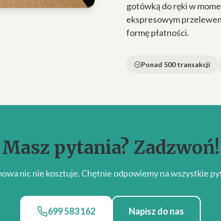
gotówką do ręki w momen
ekspresowym przelewem n
formę płatności.
Ponad 500 transakcji
Masz pytania? Zadzwoń!
owa nic nie kosztuje. Chętnie odpowiemy na wszystkie pyt
699 583 162
Napisz do nas