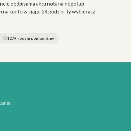
cie podpisania aktu notarialnego lub
a konto w ciągu 24 godzin. Ty wybierasz
127+ rodzin pomogliśmy
ania.