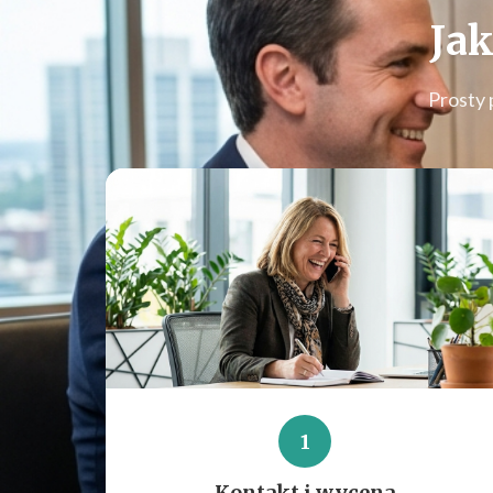
Jak
Prosty 
1
Kontakt i wycena