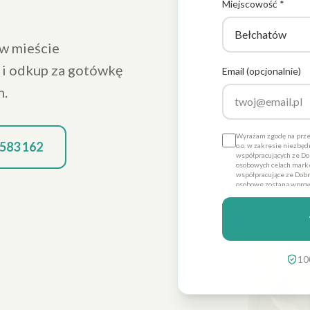
Miejscowość *
w mieście
 i odkup za gotówkę
Email (opcjonalnie)
m.
Wyrażam zgodę na prze
 583 162
o.o. w zakresie niezbę
współpracujących ze Dob
osobowych celach marke
współpracujące ze Dobre
osobowe zostaną wprow
Promo sp. z o.o. dla ce
dobrowolna, a także że
danych ich poprawienia
Dobre Promo sp. z o.o. z
10