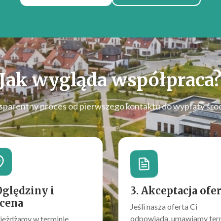
Jak wygląda współpraca
sparentny proces od pierwszego kontaktu do wypłaty śro
Oględziny i
3. Akceptacja ofe
cena
Jeśli nasza oferta Ci
odpowiada, umawiamy ter
jeżdżamy w terminie