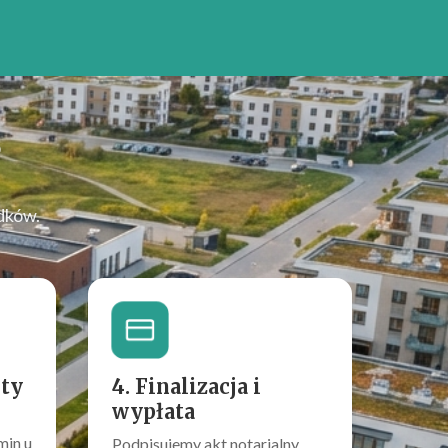
?
dków.
rty
4. Finalizacja i
wypłata
min u
Podpisujemy akt notarialny.