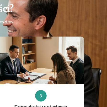
ci
?
kosztów.
3
Transakcja u notariusza