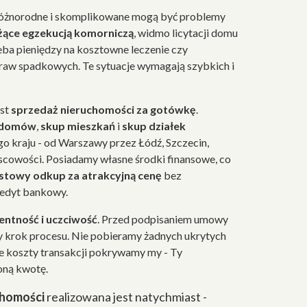
różnorodne i skomplikowane mogą być problemy
żące egzekucją komorniczą
, widmo licytacji domu
eba pieniędzy na kosztowne leczenie czy
raw spadkowych. Te sytuacje wymagają szybkich i
est
sprzedaż nieruchomości za gotówkę
.
 domów
,
skup mieszkań
i
skup działek
o kraju - od Warszawy przez Łódź, Szczecin,
jscowości. Posiadamy własne środki finansowe, co
stowy odkup za atrakcyjną cenę
bez
redyt bankowy.
ntność i uczciwość
. Przed podpisaniem umowy
 krok procesu. Nie pobieramy żadnych ukrytych
ie koszty transakcji pokrywamy my - Ty
oną kwotę.
chomości
realizowana jest natychmiast -