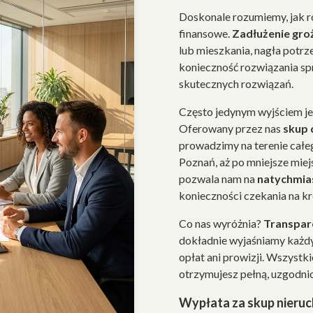
Doskonale rozumiemy, jak 
finansowe.
Zadłużenie gro
lub mieszkania, nagła potrz
konieczność rozwiązania sp
skutecznych rozwiązań.
Często jedynym wyjściem j
Oferowany przez nas
skup
prowadzimy na terenie całeg
Poznań, aż po mniejsze mie
pozwala nam na
natychmia
konieczności czekania na k
Co nas wyróżnia?
Transpare
dokładnie wyjaśniamy każdy
opłat ani prowizji. Wszystk
otrzymujesz pełną, uzgodni
Wypłata za skup nieru