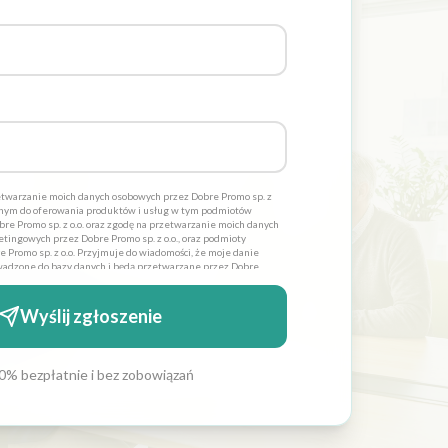
twarzanie moich danych osobowych przez Dobre Promo sp. z
dnym do oferowania produktów i usług w tym podmiotów
re Promo sp. z o.o. oraz zgodę na przetwarzanie moich danych
tingowych przez Dobre Promo sp. z o.o., oraz podmioty
 Promo sp. z o.o. Przyjmuje do wiadomości, że moje danie
adzone do bazy danych i będą przetwarzane przez Dobre
lów statycznych. Oświadczam również iż moja zgoda jest
 zostałem poinformowany, iż mam prawo wglądu do swoich
 lub usunięcia. Administratorami danych osobowych jest
Wyślij zgłoszenie
 siedzibą w Szczecinie ul. Cyfrowa 6 *
0% bezpłatnie i bez zobowiązań