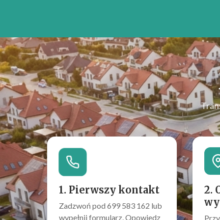
Tran
1. Pierwszy kontakt
2. 
wy
Zadzwoń pod 699 583 162 lub
wypełnij formularz. Opowiedz
Przy