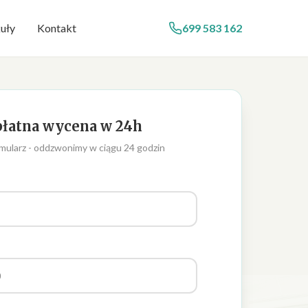
uły
Kontakt
699 583 162
łatna wycena w 24h
mularz - oddzwonimy w ciągu 24 godzin