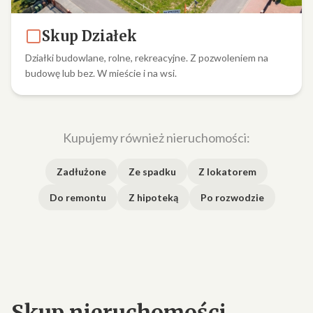
Skup Działek
Działki budowlane, rolne, rekreacyjne. Z pozwoleniem na
budowę lub bez. W mieście i na wsi.
Kupujemy również nieruchomości:
Zadłużone
Ze spadku
Z lokatorem
Do remontu
Z hipoteką
Po rozwodzie
Skup nieruchomości