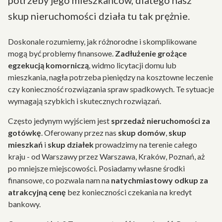
potrzeby jego mieszkańców, dlatego nasz
skup nieruchomości działa tu tak prężnie.
Doskonale rozumiemy, jak różnorodne i skomplikowane
mogą być problemy finansowe.
Zadłużenie grożące
egzekucją komorniczą
, widmo licytacji domu lub
mieszkania, nagła potrzeba pieniędzy na kosztowne leczenie
czy konieczność rozwiązania spraw spadkowych. Te sytuacje
wymagają szybkich i skutecznych rozwiązań.
Często jedynym wyjściem jest
sprzedaż nieruchomości za
gotówkę
. Oferowany przez nas
skup domów
,
skup
mieszkań
i
skup działek
prowadzimy na terenie całego
kraju - od Warszawy przez Warszawa, Kraków, Poznań, aż
po mniejsze miejscowości. Posiadamy własne środki
finansowe, co pozwala nam na
natychmiastowy odkup za
atrakcyjną cenę
bez konieczności czekania na kredyt
bankowy.