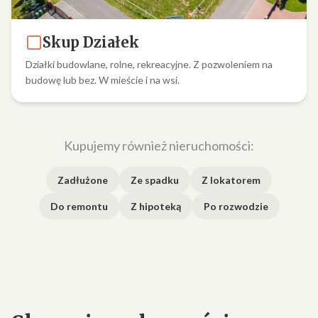
Skup Działek
Działki budowlane, rolne, rekreacyjne. Z pozwoleniem na
budowę lub bez. W mieście i na wsi.
Kupujemy również nieruchomości:
Zadłużone
Ze spadku
Z lokatorem
Do remontu
Z hipoteką
Po rozwodzie