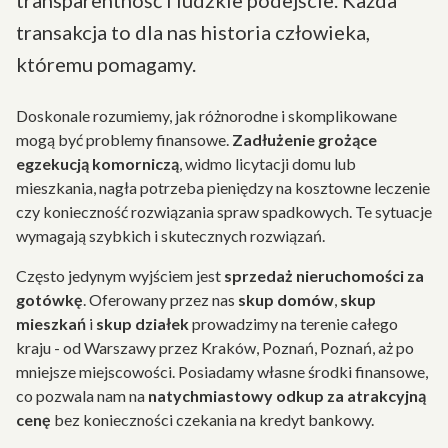
transparentność i ludzkie podejście. Każda
transakcja to dla nas historia człowieka,
któremu pomagamy.
Doskonale rozumiemy, jak różnorodne i skomplikowane
mogą być problemy finansowe.
Zadłużenie grożące
egzekucją komorniczą
, widmo licytacji domu lub
mieszkania, nagła potrzeba pieniędzy na kosztowne leczenie
czy konieczność rozwiązania spraw spadkowych. Te sytuacje
wymagają szybkich i skutecznych rozwiązań.
Często jedynym wyjściem jest
sprzedaż nieruchomości za
gotówkę
. Oferowany przez nas
skup domów
,
skup
mieszkań
i
skup działek
prowadzimy na terenie całego
kraju - od Warszawy przez Kraków, Poznań, Poznań, aż po
mniejsze miejscowości. Posiadamy własne środki finansowe,
co pozwala nam na
natychmiastowy odkup za atrakcyjną
cenę
bez konieczności czekania na kredyt bankowy.