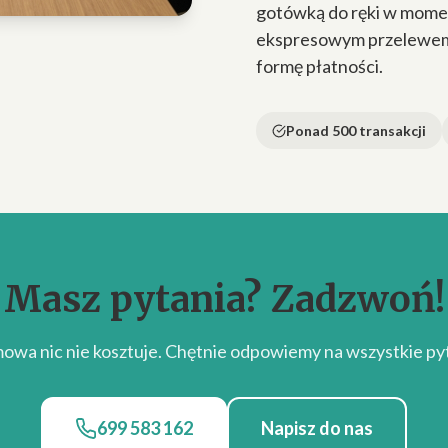
gotówką do ręki w momen
ekspresowym przelewem n
formę płatności.
Ponad 500 transakcji
Masz pytania? Zadzwoń!
owa nic nie kosztuje. Chętnie odpowiemy na wszystkie pyt
699 583 162
Napisz do nas