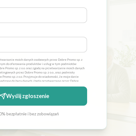
twarzanie moich danych osobowych przez Dobre Promo sp. z
dnym do oferowania produktów i usług w tym podmiotów
re Promo sp. z o.o. oraz zgodę na przetwarzanie moich danych
tingowych przez Dobre Promo sp. z o.o., oraz podmioty
 Promo sp. z o.o. Przyjmuje do wiadomości, że moje danie
adzone do bazy danych i będą przetwarzane przez Dobre
lów statycznych. Oświadczam również iż moja zgoda jest
 zostałem poinformowany, iż mam prawo wglądu do swoich
 lub usunięcia. Administratorami danych osobowych jest
Wyślij zgłoszenie
 siedzibą w Szczecinie ul. Cyfrowa 6 *
0% bezpłatnie i bez zobowiązań