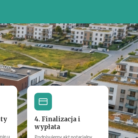
?
dków.
rty
4. Finalizacja i
wypłata
min u
Podpisujemy akt notarialny.