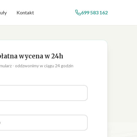
uły
Kontakt
699 583 162
łatna wycena w 24h
mularz - oddzwonimy w ciągu 24 godzin