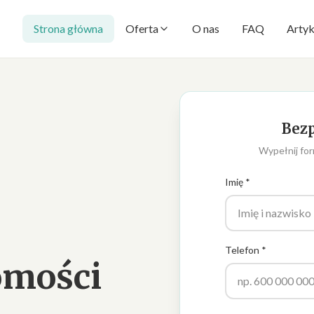
Strona główna
Oferta
O nas
FAQ
Artyk
Bezp
Wypełnij for
Imię *
Telefon *
omości