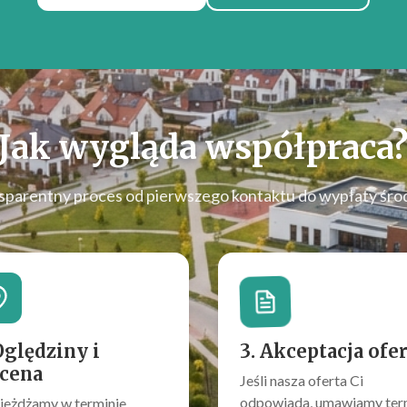
Jak wygląda współpraca
sparentny proces od pierwszego kontaktu do wypłaty śro
Oględziny i
3. Akceptacja ofe
cena
Jeśli nasza oferta Ci
odpowiada, umawiamy ter
jeżdżamy w terminie