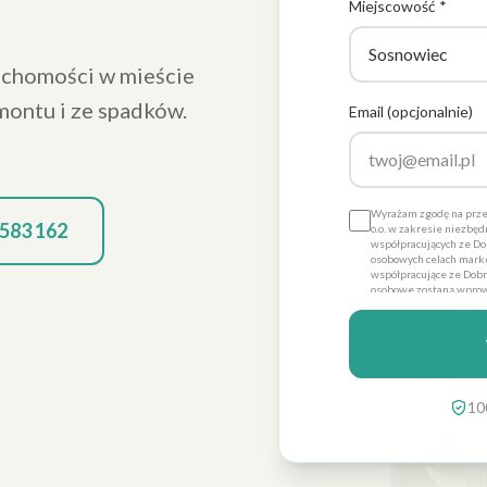
Miejscowość *
uchomości w mieście
montu i ze spadków.
Email (opcjonalnie)
Wyrażam zgodę na prze
 583 162
o.o. w zakresie niezbę
współpracujących ze Dob
osobowych celach marke
współpracujące ze Dobre
osobowe zostaną wprow
Promo sp. z o.o. dla ce
dobrowolna, a także że
danych ich poprawienia
Dobre Promo sp. z o.o. z
10