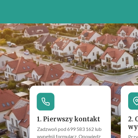
Tran
1. Pierwszy kontakt
2. 
wy
Zadzwoń pod 699 583 162 lub
wypełnij formularz. Opowiedz
Przy