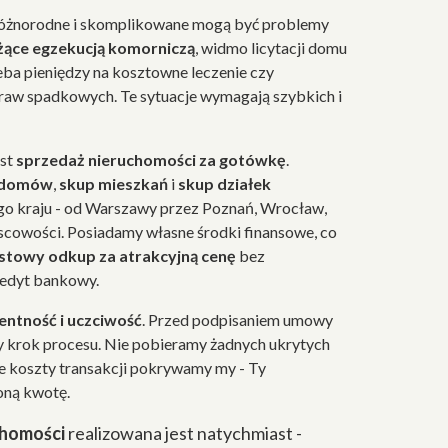
różnorodne i skomplikowane mogą być problemy
żące egzekucją komorniczą
, widmo licytacji domu
eba pieniędzy na kosztowne leczenie czy
raw spadkowych. Te sytuacje wymagają szybkich i
est
sprzedaż nieruchomości za gotówkę
.
 domów
,
skup mieszkań
i
skup działek
go kraju - od Warszawy przez Poznań, Wrocław,
jscowości. Posiadamy własne środki finansowe, co
stowy odkup za atrakcyjną cenę
bez
redyt bankowy.
ntność i uczciwość
. Przed podpisaniem umowy
 krok procesu. Nie pobieramy żadnych ukrytych
ie koszty transakcji pokrywamy my - Ty
oną kwotę.
chomości
realizowana jest natychmiast -