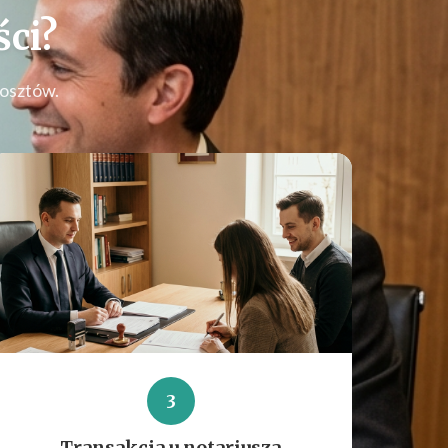
ci
?
kosztów.
3
Transakcja u notariusza