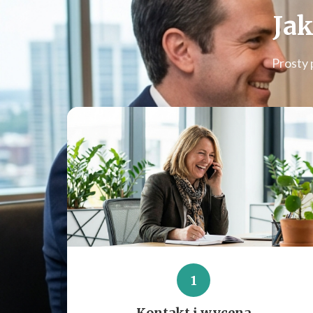
Jak
Prosty 
1
Kontakt i wycena