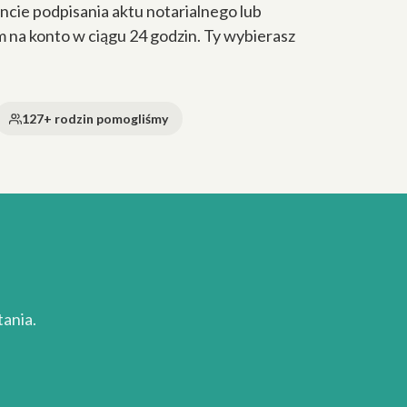
cie podpisania aktu notarialnego lub
a konto w ciągu 24 godzin. Ty wybierasz
127+ rodzin pomogliśmy
ania.