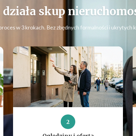
 działa
skup nieruchomoś
proces w 3 krokach. Bez zbędnych formalności i ukrytych 
2
Oględziny i oferta