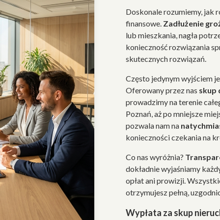
Doskonale rozumiemy, jak 
finansowe.
Zadłużenie gro
lub mieszkania, nagła potrz
konieczność rozwiązania sp
skutecznych rozwiązań.
Często jedynym wyjściem j
Oferowany przez nas
skup
prowadzimy na terenie całe
Poznań, aż po mniejsze mie
pozwala nam na
natychmia
konieczności czekania na k
Co nas wyróżnia?
Transpare
dokładnie wyjaśniamy każdy
opłat ani prowizji. Wszystk
otrzymujesz pełną, uzgodni
Wypłata za skup nieru