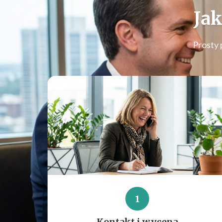
Jak
Prosty 
1
Kontakt i wycena