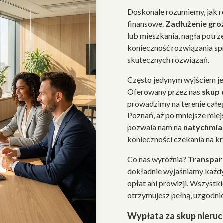
Doskonale rozumiemy, jak 
finansowe.
Zadłużenie gro
lub mieszkania, nagła potrz
konieczność rozwiązania sp
skutecznych rozwiązań.
Często jedynym wyjściem j
Oferowany przez nas
skup
prowadzimy na terenie całe
Poznań, aż po mniejsze mie
pozwala nam na
natychmia
konieczności czekania na k
Co nas wyróżnia?
Transpare
dokładnie wyjaśniamy każdy
opłat ani prowizji. Wszystk
otrzymujesz pełną, uzgodni
Wypłata za skup nieru