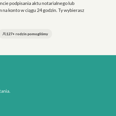
cie podpisania aktu notarialnego lub
a konto w ciągu 24 godzin. Ty wybierasz
127+ rodzin pomogliśmy
ania.