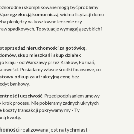
różnorodne i skomplikowane mogą być problemy
żące egzekucją komorniczą
, widmo licytacji domu
eba pieniędzy na kosztowne leczenie czy
raw spadkowych. Te sytuacje wymagają szybkich i
est
sprzedaż nieruchomości za gotówkę
.
 domów
,
skup mieszkań
i
skup działek
go kraju - od Warszawy przez Kraków, Poznań,
jscowości. Posiadamy własne środki finansowe, co
stowy odkup za atrakcyjną cenę
bez
redyt bankowy.
ntność i uczciwość
. Przed podpisaniem umowy
 krok procesu. Nie pobieramy żadnych ukrytych
ie koszty transakcji pokrywamy my - Ty
oną kwotę.
chomości
realizowana jest natychmiast -