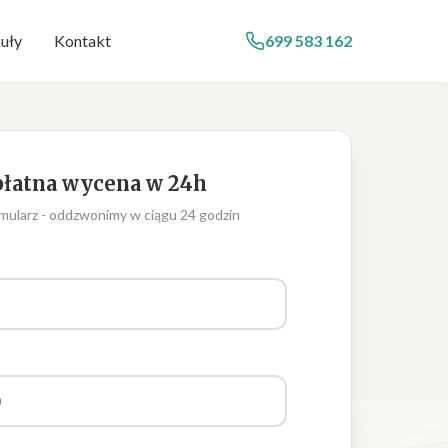
uły
Kontakt
699 583 162
łatna wycena w 24h
mularz - oddzwonimy w ciągu 24 godzin