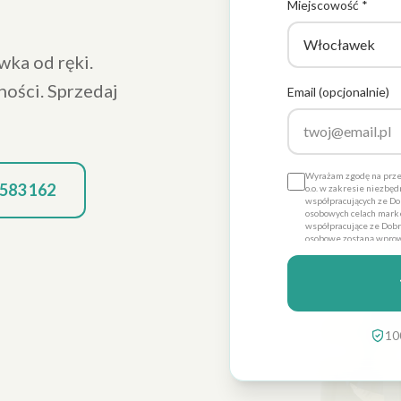
Miejscowość *
ka od ręki.
ności. Sprzedaj
Email (opcjonalnie)
Wyrażam zgodę na prze
 583 162
o.o. w zakresie niezbę
współpracujących ze Dob
osobowych celach marke
współpracujące ze Dobre
osobowe zostaną wprow
Promo sp. z o.o. dla ce
dobrowolna, a także że
danych ich poprawienia
Dobre Promo sp. z o.o. z
10