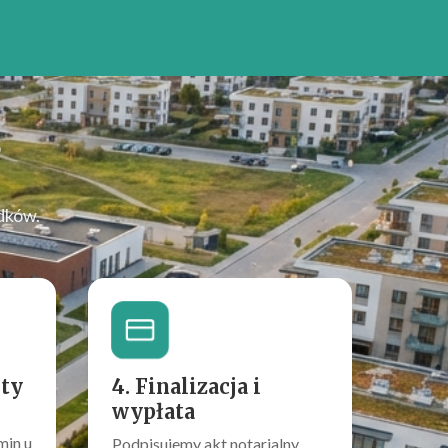
?
dków.
rty
4. Finalizacja i
wypłata
min u
Podpisujemy akt notarialny.