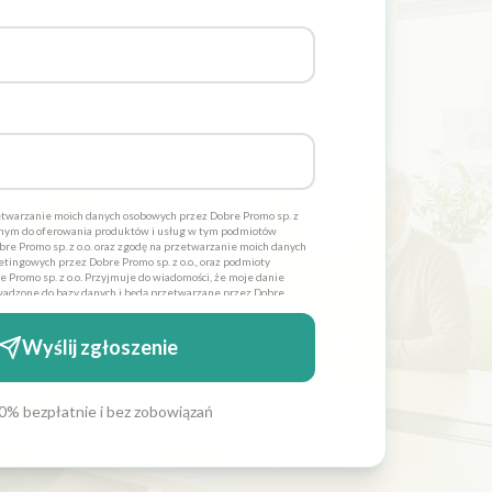
twarzanie moich danych osobowych przez Dobre Promo sp. z
dnym do oferowania produktów i usług w tym podmiotów
re Promo sp. z o.o. oraz zgodę na przetwarzanie moich danych
tingowych przez Dobre Promo sp. z o.o., oraz podmioty
 Promo sp. z o.o. Przyjmuje do wiadomości, że moje danie
adzone do bazy danych i będą przetwarzane przez Dobre
lów statycznych. Oświadczam również iż moja zgoda jest
 zostałem poinformowany, iż mam prawo wglądu do swoich
 lub usunięcia. Administratorami danych osobowych jest
Wyślij zgłoszenie
 siedzibą w Szczecinie ul. Cyfrowa 6 *
0% bezpłatnie i bez zobowiązań