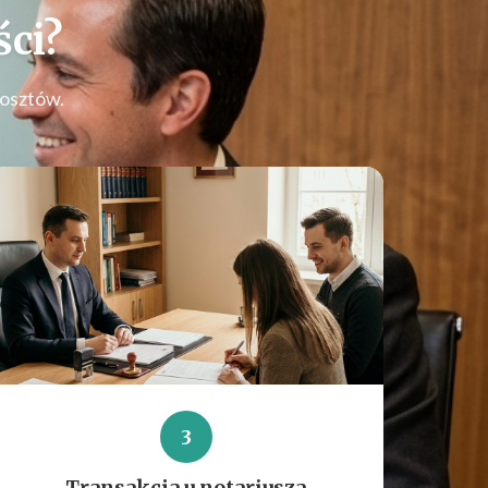
ci
?
kosztów.
3
Transakcja u notariusza