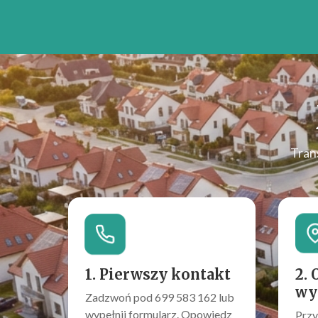
Tran
1. Pierwszy kontakt
2. 
wy
Zadzwoń pod 699 583 162 lub
wypełnij formularz. Opowiedz
Przy