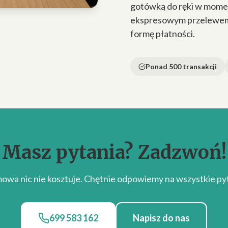
gotówką do ręki w momen
ekspresowym przelewem n
formę płatności.
Ponad 500 transakcji
Masz pytania? Zadzwoń!
owa nic nie kosztuje. Chętnie odpowiemy na wszystkie pyt
699 583 162
Napisz do nas