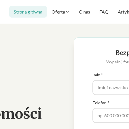
Strona główna
Oferta
O nas
FAQ
Artyk
Bezp
Wypełnij for
Imię *
Telefon *
omości