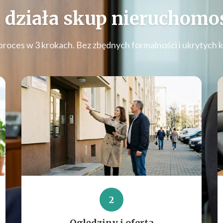
 działa
skup nieruchomoś
proces w 3 krokach. Bez zbędnych formalności i ukrytych 
2
Oględziny i oferta