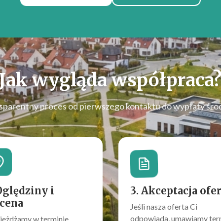
Jak wygląda współpraca
sparentny proces od pierwszego kontaktu do wypłaty śro
Oględziny i
3. Akceptacja ofe
cena
Jeśli nasza oferta Ci
odpowiada, umawiamy ter
jeżdżamy w terminie